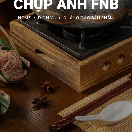
CHỤP ẢNH FNB
HOME
DỊCH VỤ
QUẢNG CÁO SẢN PHẨM