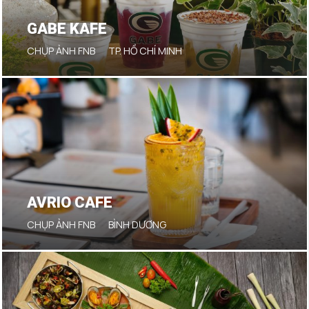
GABE KAFE
CHỤP ẢNH FNB
TP. HỒ CHÍ MINH
AVRIO CAFE
CHỤP ẢNH FNB
BÌNH DƯƠNG