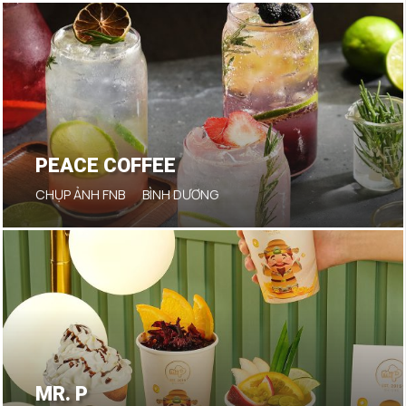
PEACE COFFEE
CHỤP ẢNH FNB
BÌNH DƯƠNG
MR. P