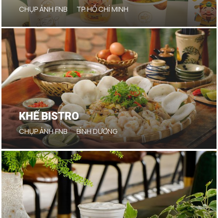
CHỤP ẢNH FNB
TP. HỒ CHÍ MINH
KHẾ BISTRO
CHỤP ẢNH FNB
BÌNH DƯƠNG