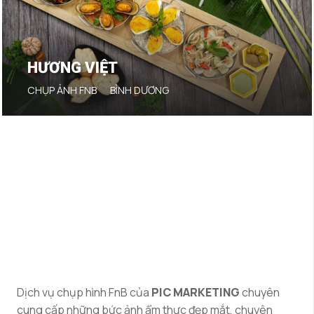
HƯƠNG VIỆT
CHỤP ẢNH FNB
BÌNH DƯƠNG
Dịch vụ chụp hình FnB của
PIC MARKETING
chuyên
cung cấp những bức ảnh ẩm thực đẹp mắt, chuyên