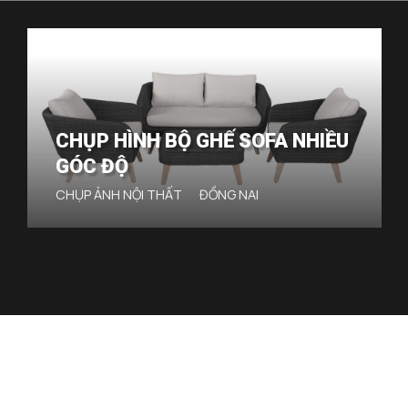
CHỤP HÌNH KỆ TỦ NHIỀU GÓC
ĐỘ
CHỤP ẢNH NỘI THẤT
BÌNH DƯƠNG