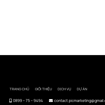
TRANG CHỦ
GIỚI THIỆU
DỊCH VỤ
DỰ ÁN
0899 – 75 – 9494
contact.picmarketing@gmail