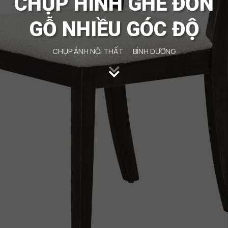
CHỤP HÌNH GHẾ ĐƠN
GỖ NHIỀU GÓC ĐỘ
CHỤP ẢNH NỘI THẤT
BÌNH DƯƠNG